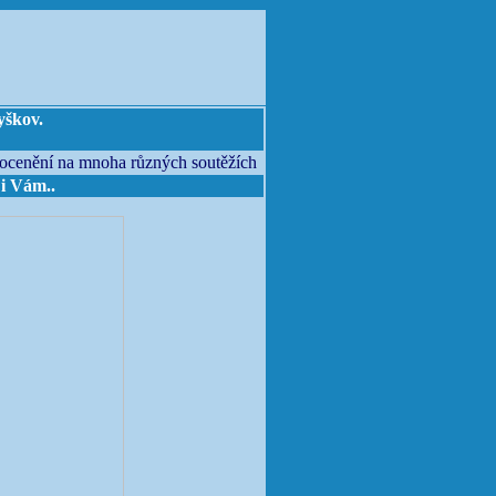
yškov.
 ocenění na mnoha různých soutěžích
 i Vám..