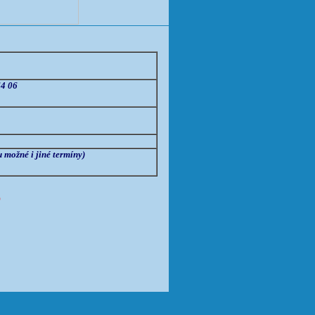
64 06
 možné i jiné termíny)
6