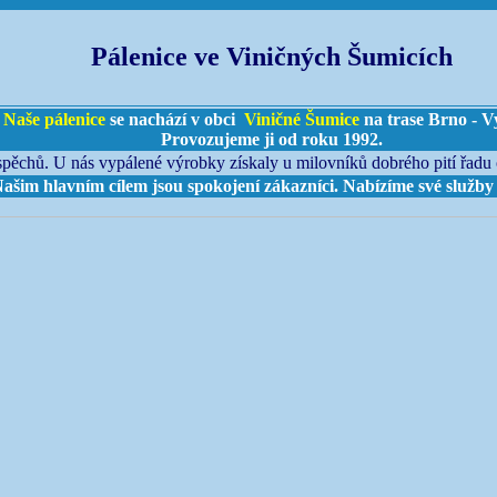
Pálenice ve Viničných Šumicích
Naše pálenice
se nachází v obci
Viničné Šumice
na trase Brno - V
Provozujeme ji od roku 1992.
pěchů. U nás vypálené výrobky získaly u milovníků dobrého pití řadu
ašim hlavním cílem jsou spokojení zákazníci. Nabízíme své služby